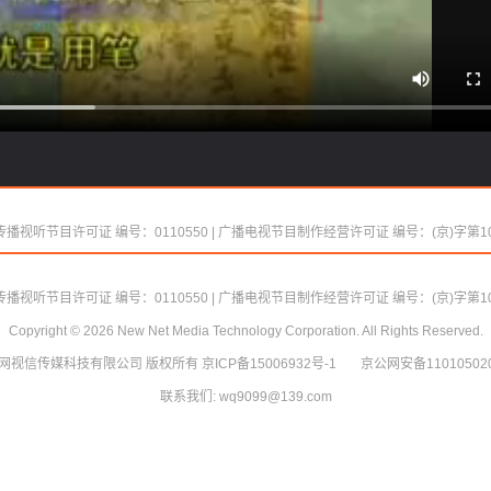
播视听节目许可证 编号：0110550
|
广播电视节目制作经营许可证 编号：(京)字第10
Copyright ©
2026
New Net Media Technology Corporation.
All Rights Reserved.
网视信传媒科技有限公司
播视听节目许可证 编号：0110550
版权所有 京ICP备15006932号-1
|
广播电视节目制作经营许可证 编号：(京)字第10
京公网安备110105020
Copyright ©
2026
New Net Media Technology Corporation.
联系我们: wq9099@139.com
All Rights Reserved.
网视信传媒科技有限公司
版权所有 京ICP备15006932号-1
京公网安备110105020
联系我们: wq9099@139.com